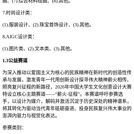
画、(7).综合材料绘画、(8).其他。
7.时尚设计类：
(1).服装设计、(2).珠宝首饰设计、(3).其他。
8.AIGC设计类：
(1).图片类、(2).文本类、(3).其他。
1.3公益赛道
为深入推动以爱国主义为核心的民族精神在新时代的创造性传
承与发展，激发青年一代用创新设计探寻伟大精神薪火相传、
照亮复兴征程的新路径，2026年中国大学生文化创意设计大赛
特设立核心主题赛道——“薪火·征程”。本赛道呼吁参赛选
手，以设计为媒介，解码并激活沉淀于历史深处的精神谱系，
将其转化为驱动当代青年砥砺奋进、投身民族复兴伟大事业的
澎湃内驱力与视觉化表达。
参赛类别‌：